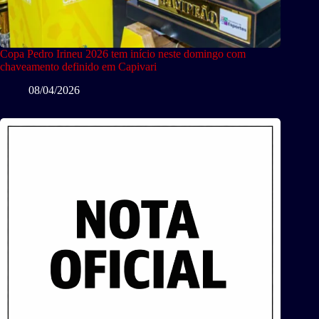
Copa Pedro Irineu 2026 tem início neste domingo com
chaveamento definido em Capivari
08/04/2026