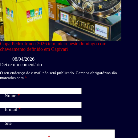
Copa Pedro Irineu 2026 tem início neste domingo com
chaveamento definido em Capivari
08/04/2026
Deixe um comentário
O seu endereço de e-mail não será publicado.
Campos obrigatórios são
marcados com
*
Nome
*
E-mail
*
Site
Adicionar comentário
*